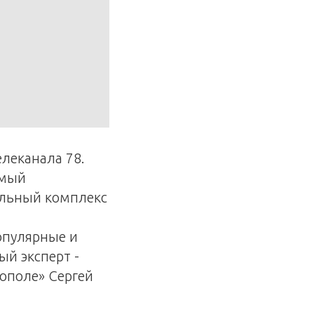
леканала 78.
амый
ильный комплекс
популярные и
й эксперт -
ополе» Сергей