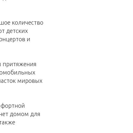
ьшое количество
от детских
онцертов и
м притяжения
втомобильных
часток мировых
омфортной
анет домом для
 также