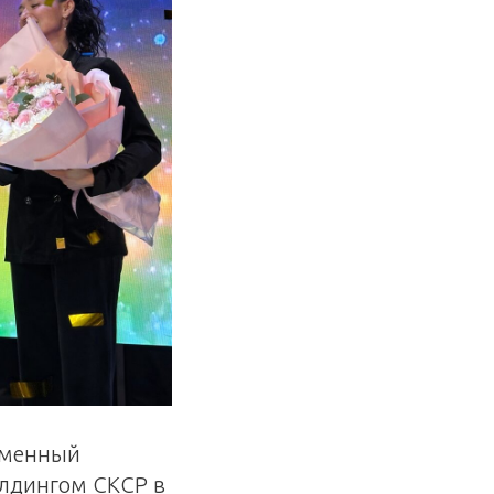
еменный
олдингом СКСР в