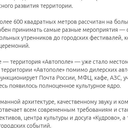
ного развития территории.
олее 600 квадратных метров рассчитан на бол
собен принимать самые разные мероприятия — 
ольных утренников до городских фестивалей, к
церемоний.
е — территория «Автополе» — уже стало место
а территории «Автополе» помимо дилерских а
ункционирует Почта России, МФЦ, кафе, АЗС, у
десь появилось полноценное культурное ядро.
манной архитектуре, качественному звуку и к
 отвечает всем современным требованиям и ст
ективов, центра культуры и досуга «Кудрово», а
городских событий.