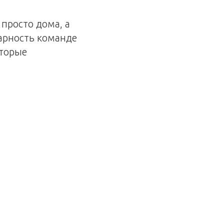
 просто дома, а
дарность команде
оторые