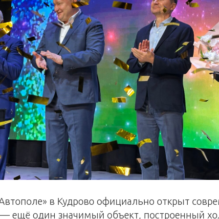
«Автополе» в Кудрово официально открыт совр
 — ещё один значимый объект, построенный х