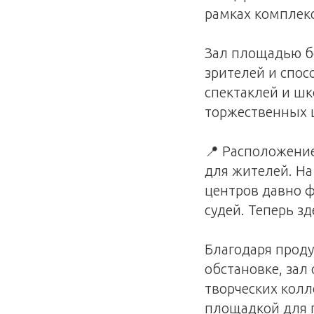
рамках комплекс
Зал площадью б
зрителей и спо
спектаклей и шк
торжественных 
📍 Расположени
для жителей. Н
центров давно ф
судей. Теперь з
Благодаря проду
обстановке, зал
творческих колл
площадкой для 