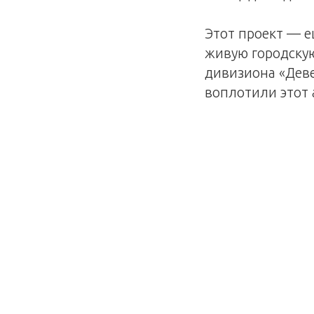
Этот проект — е
живую городскую
дивизиона «Дев
воплотили этот