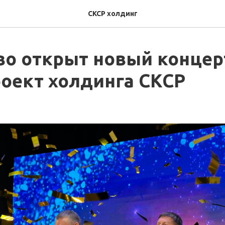
СКСР холдинг
во открыт новый конце
роект холдинга СКСР